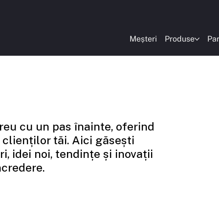
Meșteri
Produse
Par
eu cu un pas înainte, oferind
lienților tăi. Aici găsești
i, idei noi, tendințe și inovații
ncredere.