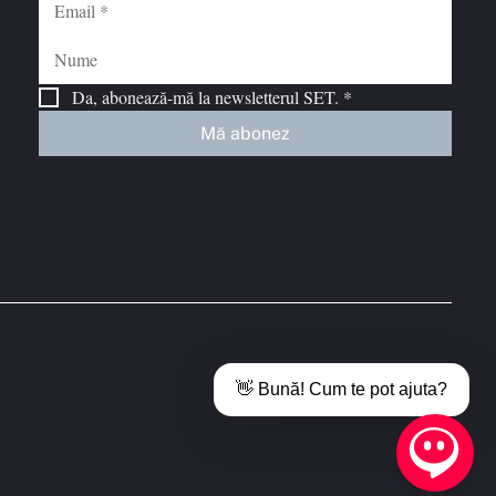
Da, abonează-mă la newsletterul SET.
*
Mă abonez
👋 Bună! Cum te pot ajuta?