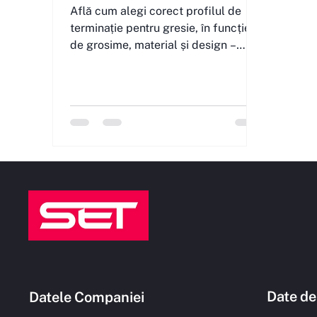
Află cum alegi corect profilul de
terminație pentru gresie, în funcție
de grosime, material și design –
pentru un finisaj durabil și estetic.
Date de
Datele Companiei