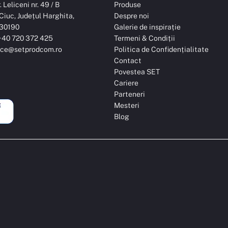
 Leliceni nr. 49 / B
Produse
Ciuc, Județul Harghita,
Despre noi
30190
Galerie de inspirație
: +40 720 372 425
Termeni & Condiții
ice@setprodcom.ro
Politica de Confidențialitate
Contact
Povestea SET
Cariere
Parteneri
Mesteri
Blog