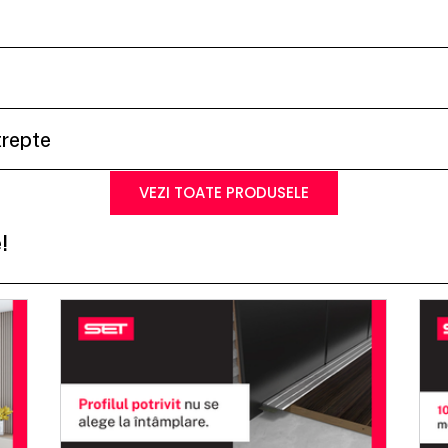
trepte
VEZI TOATE PRODUSELE
!