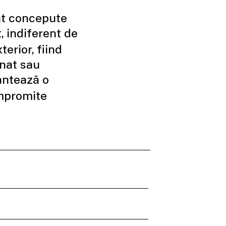
nt concepute
, indiferent de
terior, fiind
nat sau
antează o
ompromite