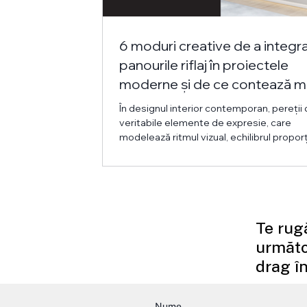
6 moduri creative de a integr
panourile riflaj în proiectele
moderne și de ce contează m
mult decât pare la prima ved
În designul interior contemporan, pereții
veritabile elemente de expresie, care
modelează ritmul vizual, echilibrul proporți
percepția întregului spațiu. În acest cadru
panourile riflaj s-au afirmat ca o soluție ve
și sofisticată, care îmbină estetica mode
funcționalitatea, oferind designerilor și
arhitecților un instrument coerent și flexi
configurare a ambientului. Integrarea lor
Te rug
eficientă ține de modul în care sunt gândi
următo
ansamblul pro
drag în
Nume