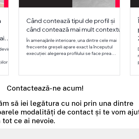
a
Când contează tipul de profil și
când contează mai mult contextul
ai
În amenajările interioare, una dintre cele mai
ere
frecvente greșeli apare exact la începutul
 devin
execuției: alegerea profilului se face prea
repede, din reflex. Se caută produsul, nu soluția.
ilor și
Se întreabă „Ce profil folosim aici?”, când
,
întrebarea corectă este: „În ce context va fi
rsatilă
folosit acest profil?” Pentru că același produs
rnă cu
poate fi ideal într-un proiect și complet greșit în
Contactează-ne acum!
altul. Nu calitatea produsului e de vină, ci
bil de
contextul în care a fost ales. Reflexul „merge și
ăm să iei legătura cu noi prin una dintre
așa” – cu
te în
arele modalități de contact și te vom aju
 tot ce ai nevoie.