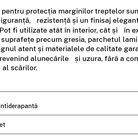
T
pentru protecția marginilor treptelor su
siguranță, rezistență și un finisaj elegant
Pot fi utilizate atât în interior, cât și în ex
 suprafețe precum gresia, parchetul lami
nul atent și materialele de calitate gar
 prevenind alunecările și uzura, fără a c
al scărilor.
antiderapantă
et