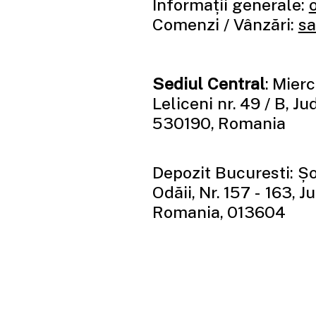
Informații generale:
Comenzi / Vânzări:
sa
Sediul Central
: Mierc
Leliceni nr. 49 / B, J
530190, Romania
Depozit Bucuresti: Ș
Odăii, Nr. 157 - 163, J
Romania, 013604