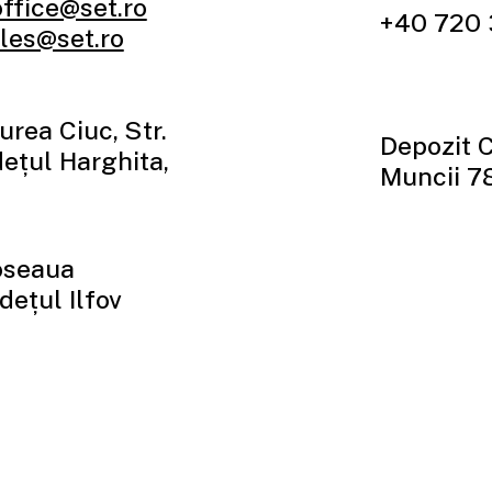
office@set.ro
+40 720 
les@set.ro
urea Ciuc, Str.
Depozit 
udețul Harghita,
Muncii 7
oseaua
udețul Ilfov