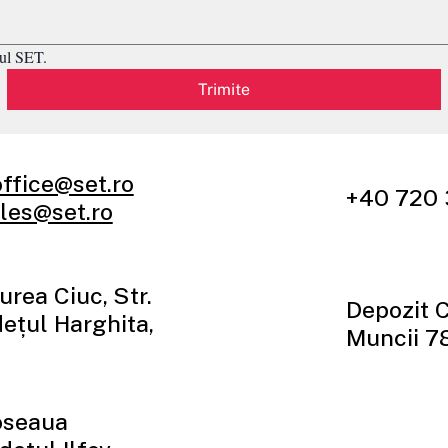
ul SET.
Trimite
office@set.ro
+40 720 
les@set.ro
urea Ciuc, Str.
Depozit 
udețul Harghita,
Muncii 7
oseaua