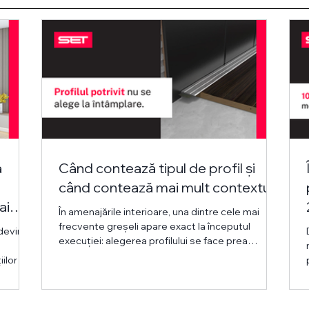
a
Când contează tipul de profil și
când contează mai mult contextul
ai
În amenajările interioare, una dintre cele mai
ere
frecvente greșeli apare exact la începutul
 devin
execuției: alegerea profilului se face prea
repede, din reflex. Se caută produsul, nu soluția.
ilor și
Se întreabă „Ce profil folosim aici?”, când
,
întrebarea corectă este: „În ce context va fi
rsatilă
folosit acest profil?” Pentru că același produs
rnă cu