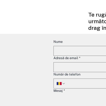
funcționalitatea, oferind designerilor și
arhitecților un instrument coerent și flexi
configurare a ambientului. Integrarea lor
Te rug
eficientă ține de modul în care sunt gândi
următo
ansamblul pro
drag în
Nume
Adresă de email
*
Număr de telefon
Mesaj
*