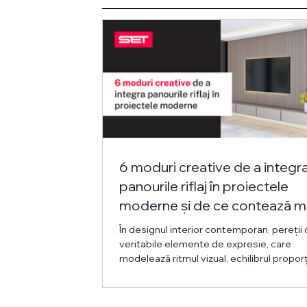
6 moduri creative de a integr
panourile riflaj în proiectele
moderne și de ce contează m
mult decât pare la prima ved
În designul interior contemporan, pereții
veritabile elemente de expresie, care
modelează ritmul vizual, echilibrul proporți
percepția întregului spațiu. În acest cadru
panourile riflaj s-au afirmat ca o soluție ve
și sofisticată, care îmbină estetica mode