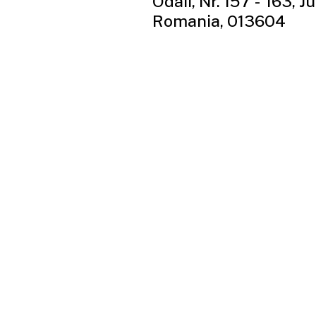
Odăii, Nr. 157 - 163, J
Romania, 013604