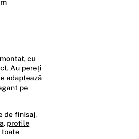
um
 montat, cu
ct. Au pereți
 Se adaptează
 elegant pe
de finisaj,
ță
,
profile
 toate