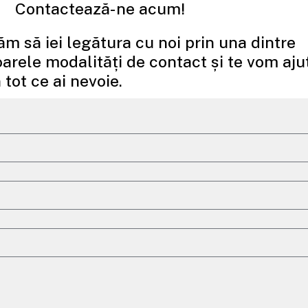
poate fi ideal într-un proiect și complet greșit în
Contactează-ne acum!
altul. Nu calitatea produsului e de vină, ci
bil de
contextul în care a fost ales. Reflexul „merge și
ăm să iei legătura cu noi prin una dintre
așa” – cu
te în
arele modalități de contact și te vom aju
 tot ce ai nevoie.