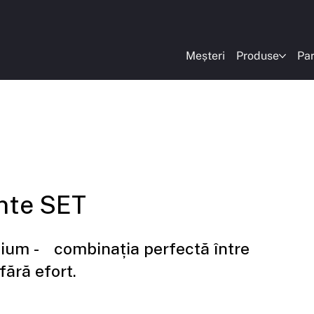
Meșteri
Produse
Par
inte SET
ium - combinația perfectă între
 fără efort.