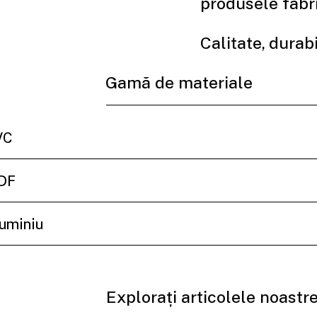
produsele fabri
Calitate, durabi
Gamă de materiale
VC
DF
uminiu
Explorați articolele noastre