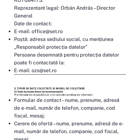
RO7084173.
Reprezentant legal: Orbán András – Director
General
Date de contact:
E-mail:
office@set.ro
Poștă: adresa sediului social, cu mențiunea
„Responsabil protecția datelor”
Persoana desemnată pentru protecția datelor
poate fi contactată la:
E-mail:
ozs@set.ro
3. TIPURI DE DATE COLECTATE ȘI MODUL DE COLECTARE
3.1 Date furnizate direct de dumneavoastră
Prin formularele disponibile pe site colectăm următoarele informații:
Formular de contact – nume, prenume, adresă
de e-mail, număr de telefon, companie, cod
fiscal, mesaj;
Cerere de ofertă – nume, prenume, adresă de e-
mail, număr de telefon, companie, cod fiscal,
mesaj;