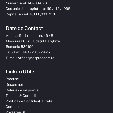
Numar fiscal: RO7084173
Cod unic de inregistrare: J19 / 112 / 1995
Capital social: 10,000,000 RON
Date de Contact
Adresa: Str. Leliceni nr. 49 / B
Miercurea Ciuc, Județul Harghita,
Romania 530190
Tel. / Fax.: +40 720 372 425
E-mail:
office@setprodcom.ro
Linkuri Utile
Produse
Despre noi
Galerie de inspirație
Termeni & Condiții
Politica de Confidențialitate
Contact
Povestea SET