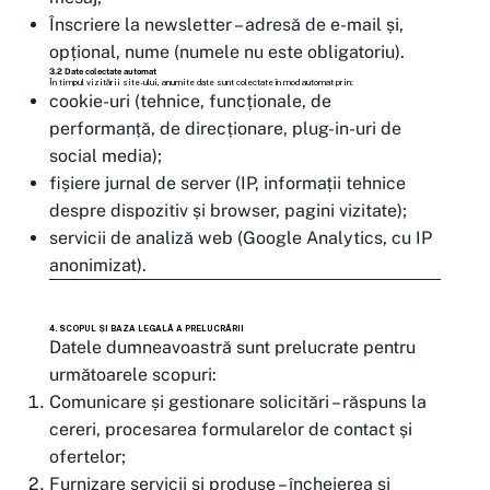
Înscriere la newsletter – adresă de e-mail și,
opțional, nume (numele nu este obligatoriu).
3.2 Date colectate automat
În timpul vizitării site-ului, anumite date sunt colectate în mod automat prin:
cookie-uri (tehnice, funcționale, de
performanță, de direcționare, plug-in-uri de
social media);
fișiere jurnal de server (IP, informații tehnice
despre dispozitiv și browser, pagini vizitate);
servicii de analiză web (Google Analytics, cu IP
anonimizat).
4. SCOPUL ȘI BAZA LEGALĂ A PRELUCRĂRII
Datele dumneavoastră sunt prelucrate pentru
următoarele scopuri:
Comunicare și gestionare solicitări – răspuns la
cereri, procesarea formularelor de contact și
ofertelor;
Furnizare servicii și produse – încheierea și