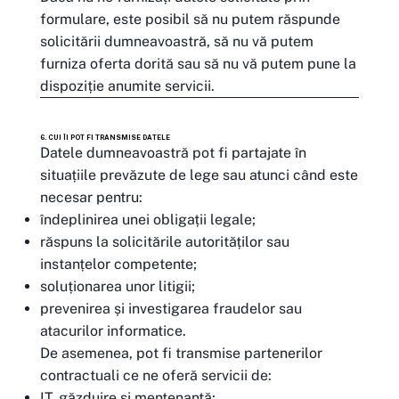
formulare, este posibil să nu putem răspunde
solicitării dumneavoastră, să nu vă putem
furniza oferta dorită sau să nu vă putem pune la
dispoziție anumite servicii.
6. CUI ÎI POT FI TRANSMISE DATELE
Datele dumneavoastră pot fi partajate în
situațiile prevăzute de lege sau atunci când este
necesar pentru:
îndeplinirea unei obligații legale;
răspuns la solicitările autorităților sau
instanțelor competente;
soluționarea unor litigii;
prevenirea și investigarea fraudelor sau
atacurilor informatice.
De asemenea, pot fi transmise partenerilor
contractuali ce ne oferă servicii de:
IT, găzduire și mentenanță;