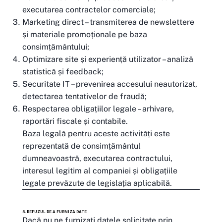
executarea contractelor comerciale;
Marketing direct – transmiterea de newslettere
și materiale promoționale pe baza
consimțământului;
Optimizare site și experiență utilizator – analiză
statistică și feedback;
Securitate IT – prevenirea accesului neautorizat,
detectarea tentativelor de fraudă;
Respectarea obligațiilor legale – arhivare,
raportări fiscale și contabile.
Baza legală pentru aceste activități este
reprezentată de consimțământul
dumneavoastră, executarea contractului,
interesul legitim al companiei și obligațiile
legale prevăzute de legislația aplicabilă.
5. REFUZUL DE A FURNIZA DATE
Dacă nu ne furnizați datele solicitate prin