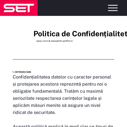
Politica de Confidențialite
www.set.ro
&
www.plinte-profile.ro
1. INTRODUCERE
Confidențialitatea datelor cu caracter personal
și protejarea acestora reprezintă pentru noi o
obligație fundamentală. Tratăm cu maximă
seriozitate respectarea cerințelor legale și
aplicăm măsuri menite să asigure un nivel
ridicat de securitate.
Această politică explică în mod clar ce tipuri de