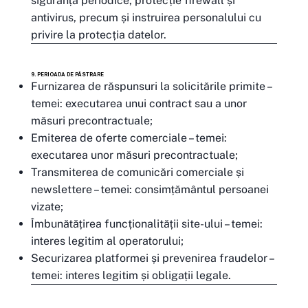
siguranță periodice, protecție firewall și
antivirus, precum și instruirea personalului cu
privire la protecția datelor.
9. PERIOADA DE PĂSTRARE
Furnizarea de răspunsuri la solicitările primite –
temei: executarea unui contract sau a unor
măsuri precontractuale;
Emiterea de oferte comerciale – temei:
executarea unor măsuri precontractuale;
Transmiterea de comunicări comerciale și
newslettere – temei: consimțământul persoanei
vizate;
Îmbunătățirea funcționalității site-ului – temei:
interes legitim al operatorului;
Securizarea platformei și prevenirea fraudelor –
temei: interes legitim și obligații legale.