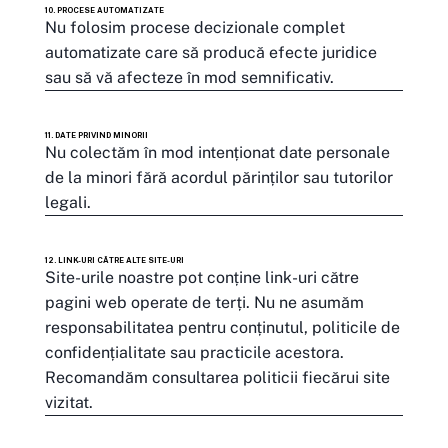
10. PROCESE AUTOMATIZATE
Nu folosim procese decizionale complet
automatizate care să producă efecte juridice
sau să vă afecteze în mod semnificativ.
11. DATE PRIVIND MINORII
Nu colectăm în mod intenționat date personale
de la minori fără acordul părinților sau tutorilor
legali.
12. LINK-URI CĂTRE ALTE SITE-URI
Site-urile noastre pot conține link-uri către
pagini web operate de terți. Nu ne asumăm
responsabilitatea pentru conținutul, politicile de
confidențialitate sau practicile acestora.
Recomandăm consultarea politicii fiecărui site
vizitat.