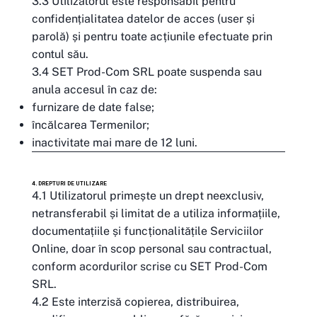
3.3 Utilizatorul este responsabil pentru
confidențialitatea datelor de acces (user și
parolă) și pentru toate acțiunile efectuate prin
contul său.
3.4 SET Prod-Com SRL poate suspenda sau
anula accesul în caz de:
furnizare de date false;
încălcarea Termenilor;
inactivitate mai mare de 12 luni.
4. DREPTURI DE UTILIZARE
4.1 Utilizatorul primește un drept neexclusiv,
netransferabil și limitat de a utiliza informațiile,
documentațiile și funcționalitățile Serviciilor
Online, doar în scop personal sau contractual,
conform acordurilor scrise cu SET Prod-Com
SRL.
4.2 Este interzisă copierea, distribuirea,