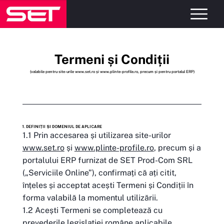
Termeni și Condiții
(valabile pentru site-urile
www.set.ro
și
www.plinte-profile.ro
, precum și pentru portalul ERP)
1. DEFINIȚII ȘI DOMENIUL DE APLICARE
1.1 Prin accesarea și utilizarea site-urilor
www.set.ro
și
www.plinte-profile.ro
, precum și a
portalului ERP furnizat de SET Prod-Com SRL
(„Serviciile Online”), confirmați că ați citit,
înțeles și acceptat acești Termeni și Condiții în
forma valabilă la momentul utilizării.
1.2 Acești Termeni se completează cu
prevederile legislației române aplicabile,