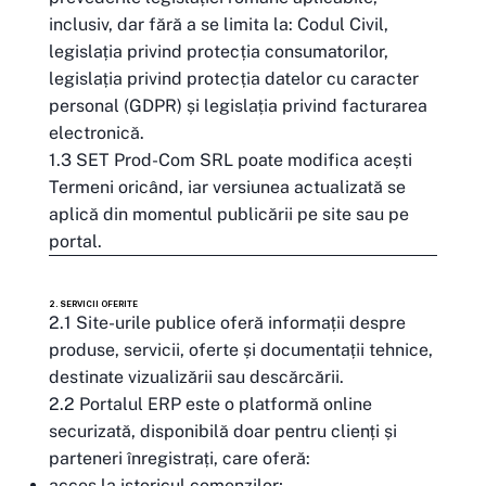
inclusiv, dar fără a se limita la: Codul Civil,
legislația privind protecția consumatorilor,
legislația privind protecția datelor cu caracter
personal (GDPR) și legislația privind facturarea
electronică.
1.3 SET Prod-Com SRL poate modifica acești
Termeni oricând, iar versiunea actualizată se
aplică din momentul publicării pe site sau pe
portal.
2. SERVICII OFERITE
2.1 Site-urile publice oferă informații despre
produse, servicii, oferte și documentații tehnice,
destinate vizualizării sau descărcării.
2.2 Portalul ERP este o platformă online
securizată, disponibilă doar pentru clienți și
parteneri înregistrați, care oferă:
acces la istoricul comenzilor;