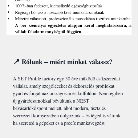
100%-ban fedezett, kiemelkedő egészségbiztosítás
Régiségi bónusz a hosszabb távú munkatársainknak
Méretre választott, professzionális mosodában tisztítva munkaruha
A bér személyes egyeztetés alapján kerül meghatározásra, a 
vállalt feladatmennyiségtől függően.
📍 Rólunk – miért minket válassz?
A SET Profile factory egy 30 éve működő csíkszeredai 
vállalat, amely szegőléceket és dekorációs profilokat 
gyárt és forgalmaz országosan és külföldön. Nemrégiben 
új gyártócsarnokkal bővültünk a NEST 
bevásárlóközpont mellett, ahol modern, tiszta és 
szervezett környezetben dolgozunk – és téged is várunk, 
ha szereted a gépeket és a precíz munkavégzést.