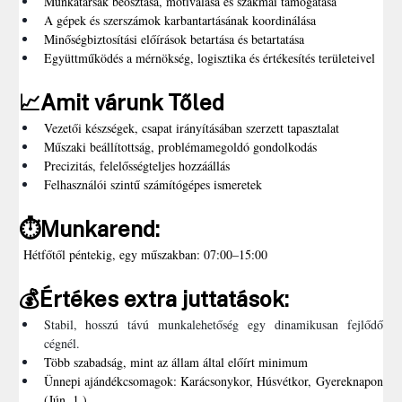
Munkatársak beosztása, motiválása és szakmai támogatása
A gépek és szerszámok karbantartásának koordinálása
Minőségbiztosítási előírások betartása és betartatása
Együttműködés a mérnökség, logisztika és értékesítés területeivel
📈Amit várunk Tőled
Vezetői készségek, csapat irányításában szerzett tapasztalat
Műszaki beállítottság, problémamegoldó gondolkodás
Precizitás, felelősségteljes hozzáállás
Felhasználói szintű számítógépes ismeretek
⏱️Munkarend:
 Hétfőtől péntekig, egy műszakban: 07:00–15:00
💰Értékes extra juttatások:
Stabil, hosszú távú munkalehetőség egy dinamikusan fejlődő 
cégnél.
Több szabadság, mint az állam által előírt minimum
Ünnepi ajándékcsomagok: Karácsonykor, Húsvétkor, Gyereknapon 
(Jún. 1.)