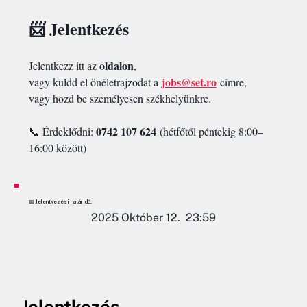
📨 Jelentkezés
oldalon
Jelentkezz itt az 
,
jobs@set.ro
vagy küldd el önéletrajzodat a
 címre,
vagy hozd be személyesen székhelyünkre.
0742 107 624
📞 Érdeklődni: 
 (hétfőtől péntekig 8:00–
16:00 között)
📅 Jelentkezési határidő:
2025 Október 12. 23:59
Jelentkezés