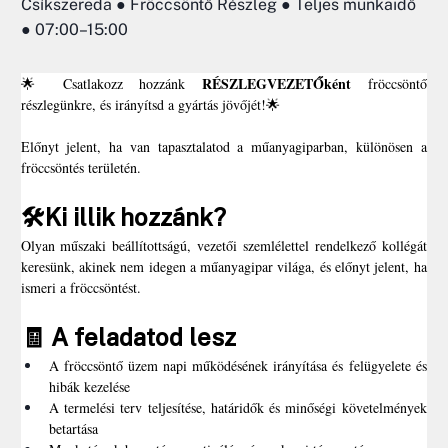
Csíkszereda ● Fröccsöntő Részleg ● Teljes munkaidő
● 07:00–15:00
RÉSZLEGVEZETŐként
🌟 Csatlakozz hozzánk 
 fröccsöntő 
részlegünkre, és irányítsd a gyártás jövőjét!🌟
Előnyt jelent, ha van tapasztalatod a műanyagiparban, különösen a 
fröccsöntés területén.
🛠️Ki illik hozzánk?
Olyan műszaki beállítottságú, vezetői szemlélettel rendelkező kollégát 
keresünk, akinek nem idegen a műanyagipar világa, és előnyt jelent, ha 
ismeri a fröccsöntést.
🧾 A feladatod lesz
A fröccsöntő üzem napi működésének irányítása és felügyelete és 
hibák kezelése
A termelési terv teljesítése, határidők és minőségi követelmények 
betartása