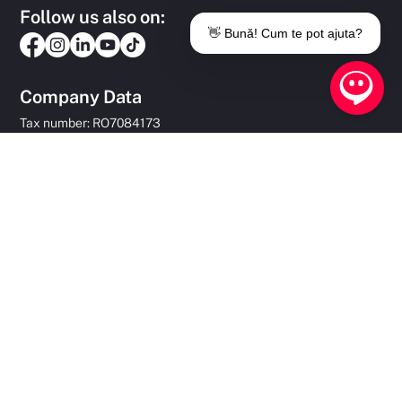
Follow us also on:
👋 Bună! Cum te pot ajuta?
Company Data
Tax number: RO7084173
Unique registration code: J19 / 112 / 1995
Share capital: 10,000,000 RON
Contact Details
Address: 49/B Leliceni Street
Miercurea Ciuc, Harghita County,
Romania 530190
Phone / Fax: +40 720 372 425
Email:
office@setprodcom.ro
Useful Links
Products